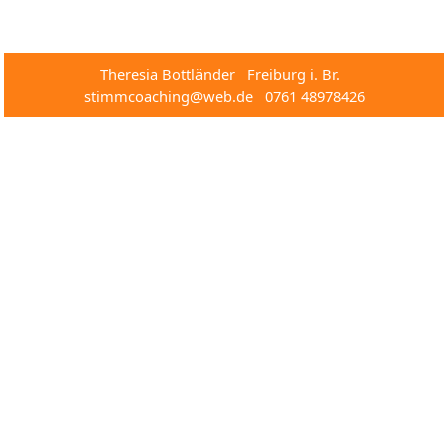
Theresia Bottländer Freiburg i. Br.
stimmcoaching@web.de 0761 48978426